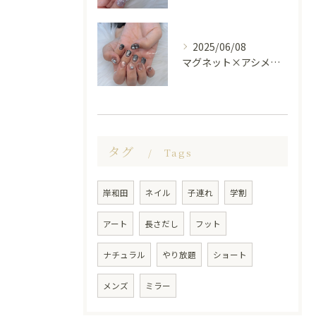
2025/06/08
マグネット×アシメシルバー nail🤍🩶
タグ
Tags
岸和田
ネイル
子連れ
学割
アート
長さだし
フット
ナチュラル
やり放題
ショート
メンズ
ミラー