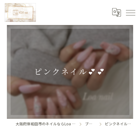
ピンクネイル💕💕
大阪府岸和田市のネイルならLoa nail
ブログ
ピンクネイル💕💕