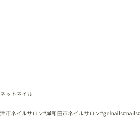
グネットネイル
ロン#岸和田市ネイルサロン#gelnails#nails#instana