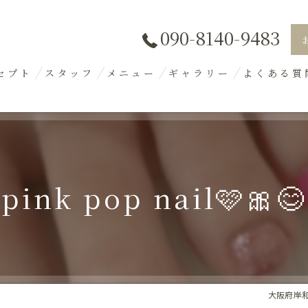
090-8140-9483
セプト
スタッフ
メニュー
ギャラリー
よくある質
pink pop nail🩷🎀😊
大阪府岸和