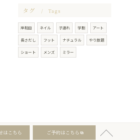
タグ
Tags
岸和田
ネイル
子連れ
学割
アート
長さだし
フット
ナチュラル
やり放題
ショート
メンズ
ミラー
せはこちら
ご予約はこちら