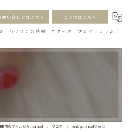
お問い合わせはこちら
ご予約はこちら
問
当サロンの特徴
アクセス
ブログ
コラム
シンプル
オフィス
ギャル
デザイン
3D
田市のネイルならLoa nail
ブログ
pink pop nail🩷🎀😊