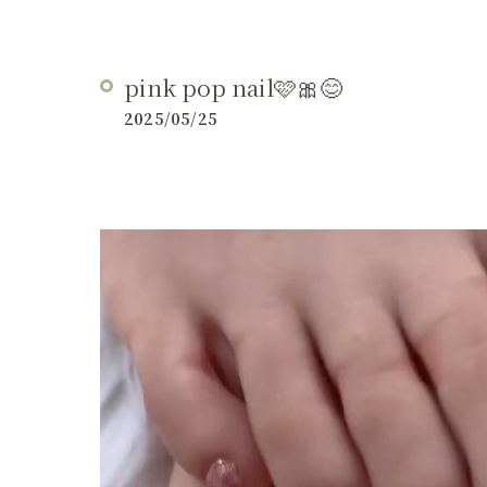
pink pop nail🩷🎀😊
2025/05/25