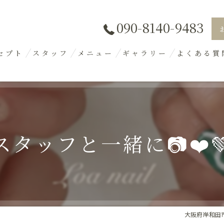
090-8140-9483
セプト
スタッフ
メニュー
ギャラリー
よくある質
スタッフと一緒に📷❤️
大阪府岸和田市の