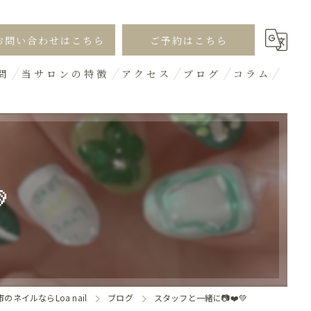
お問い合わせはこちら
ご予約はこちら
問
当サロンの特徴
アクセス
ブログ
コラム
シンプル
オフィス
ギャル

デザイン
3D
ネイルならLoa nail
ブログ
スタッフと一緒に📷❤️💚