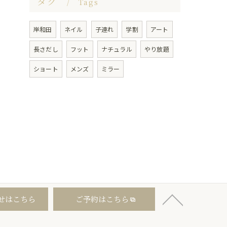
タグ
Tags
岸和田
ネイル
子連れ
学割
アート
長さだし
フット
ナチュラル
やり放題
ショート
メンズ
ミラー
せはこちら
ご予約はこちら