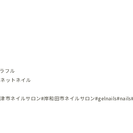
#カラフル
グネットネイル
ロン#岸和田市ネイルサロン#gelnails#nails#instana