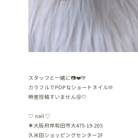
スタッフと一緒に📷❤️💚
カラフルでPOPなショートネイル🫶
時差投稿すいません😝🤍
♡ nail ♡
🌟大阪府岸和田市大475-19-205
久米田ショッピングセンター2F