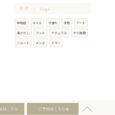
タグ
Tags
岸和田
ネイル
子連れ
学割
アート
長さだし
フット
ナチュラル
やり放題
ショート
メンズ
ミラー
せはこちら
ご予約はこちら