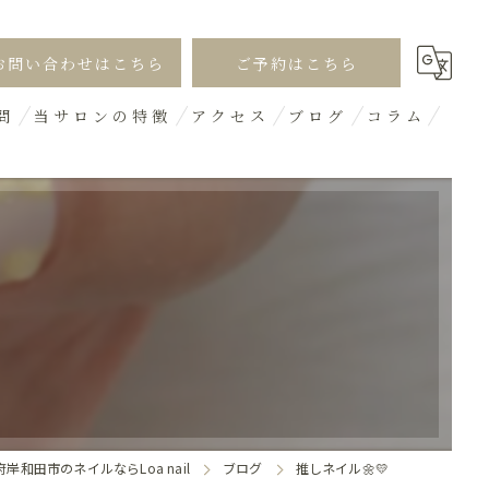
お問い合わせはこちら
ご予約はこちら
問
当サロンの特徴
アクセス
ブログ
コラム
シンプル
オフィス
ギャル
デザイン
3D
岸和田市のネイルならLoa nail
ブログ
推しネイル🌼💛