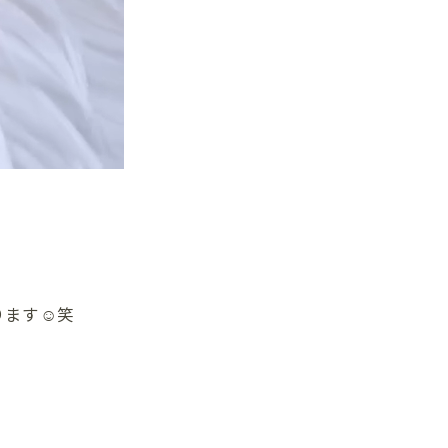
ます☺️笑