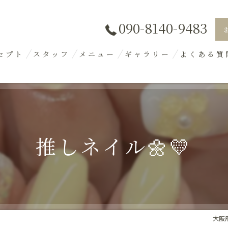
090-8140-9483
セプト
スタッフ
メニュー
ギャラリー
よくある質
推しネイル🌼💛
大阪府