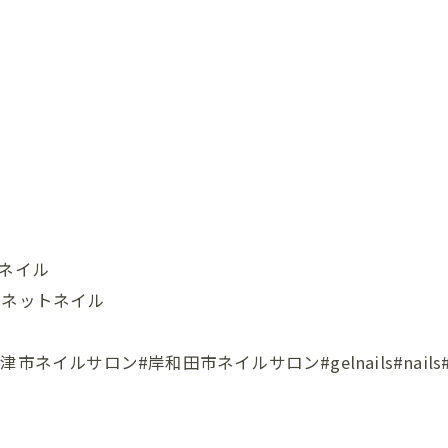
推しネイル
グネットネイル
ロン#岸和田市ネイルサロン#gelnails#nails#instana