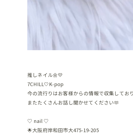
推しネイル🌼💛
7CHILL🤍K-pop
今の流行りはお客様からの情報で収集しており
またたくさんお話し聞かせてください🫶
♡ nail ♡
🌟大阪府岸和田市大475-19-205