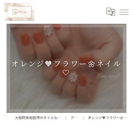
オレンジ🧡フラワー🌼ネイル
🤍
大阪府岸和田市のネイルならLoa nail
ブログ
オレンジ🧡フラワー🌼ネイル🤍