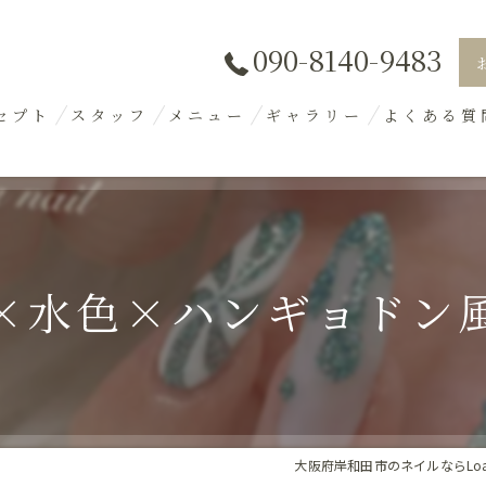
090-8140-9483
セプト
スタッフ
メニュー
ギャラリー
よくある質
×水色×ハンギョドン風
大阪府岸和田市のネイルならLoa n