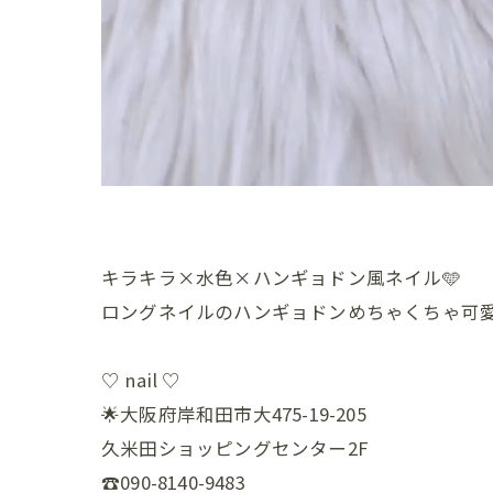
キラキラ×水色×ハンギョドン風ネイル🩵
ロングネイルのハンギョドンめちゃくちゃ可愛い
♡ nail ♡
🌟大阪府岸和田市大475-19-205
久米田ショッピングセンター2F
☎️090-8140-9483