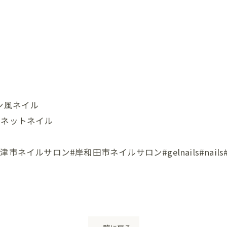
ドン風ネイル
グネットネイル
ロン#岸和田市ネイルサロン#gelnails#nails#instana