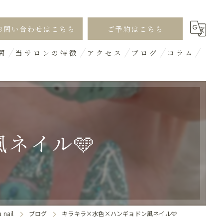
お問い合わせはこちら
ご予約はこちら
問
当サロンの特徴
アクセス
ブログ
コラム
シンプル
オフィス
ギャル
ネイル🩵
デザイン
3D
ail
ブログ
キラキラ×水色×ハンギョドン風ネイル🩵