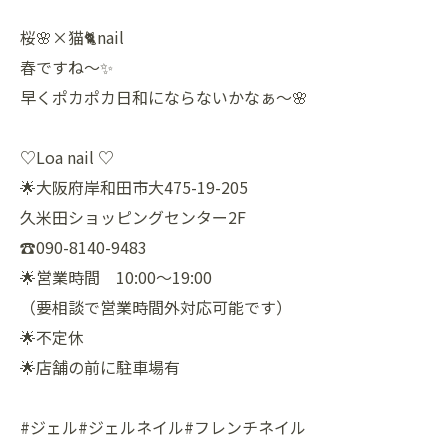
桜🌸×猫🐈nail
春ですね〜✨
早くポカポカ日和にならないかなぁ〜🌸
♡Loa nail ♡
🌟大阪府岸和田市大475-19-205
久米田ショッピングセンター2F
☎️090-8140-9483
🌟営業時間 10:00〜19:00
（要相談で営業時間外対応可能です）
🌟不定休
🌟店舗の前に駐車場有
#ジェル#ジェルネイル#フレンチネイル