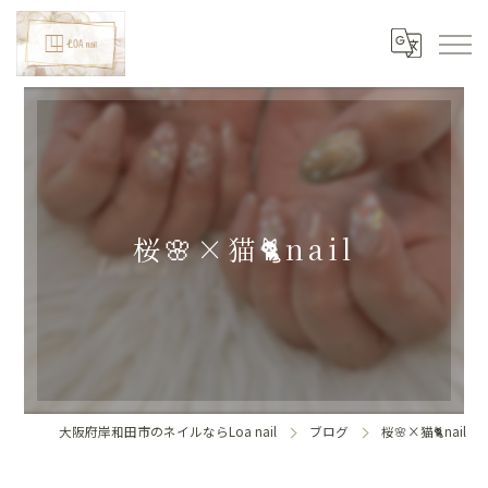
桜🌸×猫🐈nail
大阪府岸和田市のネイルならLoa nail
ブログ
桜🌸×猫🐈nail