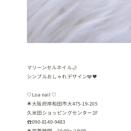
マリーンセルネイル🌙
シンプルおしゃれデザイン🩶🖤
♡Loa nail ♡
🌟大阪府岸和田市大475-19-205
久米田ショッピングセンター2F
☎️090-8140-9483
🌟営業時間 10:00〜19:00