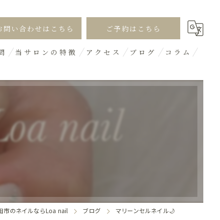
お問い合わせはこちら
ご予約はこちら
問
当サロンの特徴
アクセス
ブログ
コラム
シンプル
オフィス
ギャル
デザイン
3D
市のネイルならLoa nail
ブログ
マリーンセルネイル🌙