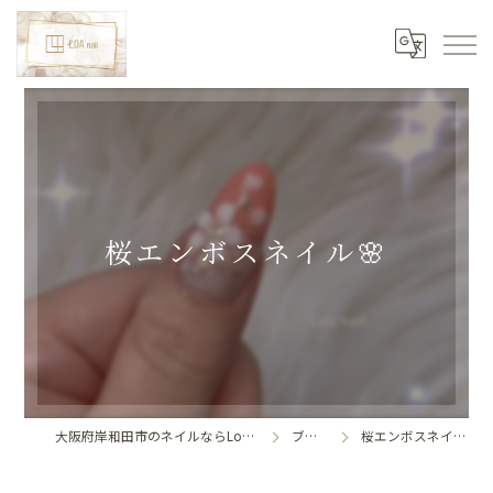
桜エンボスネイル🌸
大阪府岸和田市のネイルならLoa nail
ブログ
桜エンボスネイル🌸