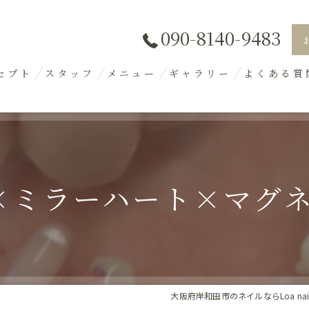
090-8140-9483
セプト
スタッフ
メニュー
ギャラリー
よくある質
ミラーハート×マグネット
大阪府岸和田市のネイルならLoa nai