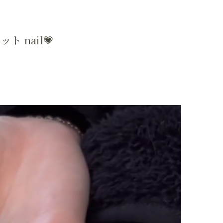
 nail💗