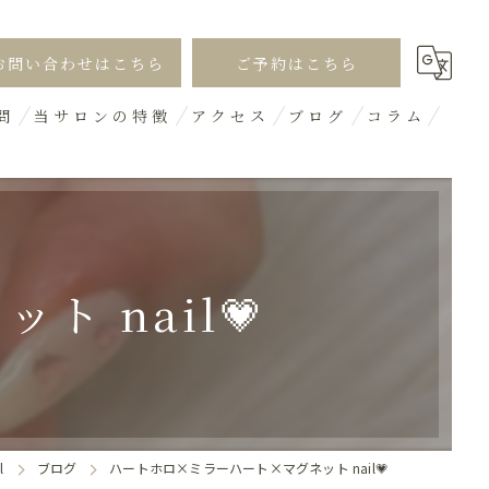
お問い合わせはこちら
ご予約はこちら
問
当サロンの特徴
アクセス
ブログ
コラム
シンプル
オフィス
ギャル
 nail💗
デザイン
3D
l
ブログ
ハートホロ×ミラーハート×マグネット nail💗