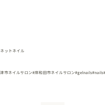
グネットネイル
ロン#岸和田市ネイルサロン#gelnails#nails#instana