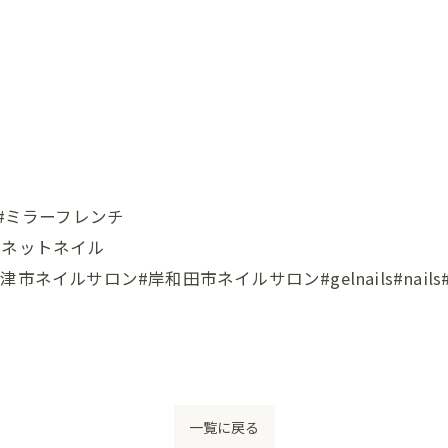
ル #ミラーフレンチ
グネットネイル
ロン#岸和田市ネイルサロン#gelnails#nails#instana
一覧に戻る