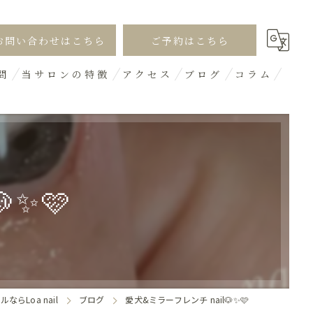
お問い合わせはこちら
ご予約はこちら
問
当サロンの特徴
アクセス
ブログ
コラム
シンプル
オフィス
ギャル
✨🩷
デザイン
3D
らLoa nail
ブログ
愛犬&ミラーフレンチ nail🐶✨🩷