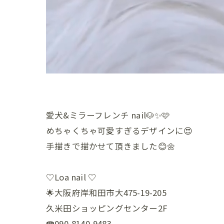
愛犬&ミラーフレンチ nail🐶✨🩷
めちゃくちゃ可愛すぎるデザインに😍
手描きで描かせて頂きました😊🌼
♡Loa nail ♡
🌟大阪府岸和田市大475-19-205
久米田ショッピングセンター2F
☎️090-8140-9483