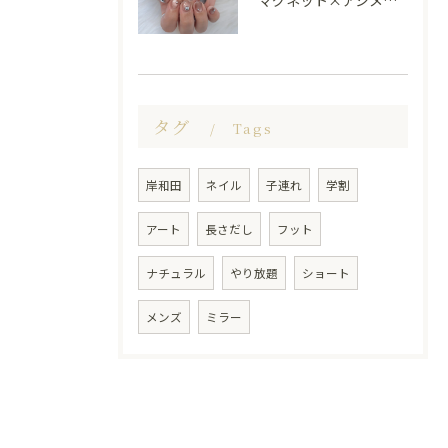
マグネット×アシメシルバー nail🤍🩶
タグ
Tags
岸和田
ネイル
子連れ
学割
アート
長さだし
フット
ナチュラル
やり放題
ショート
メンズ
ミラー