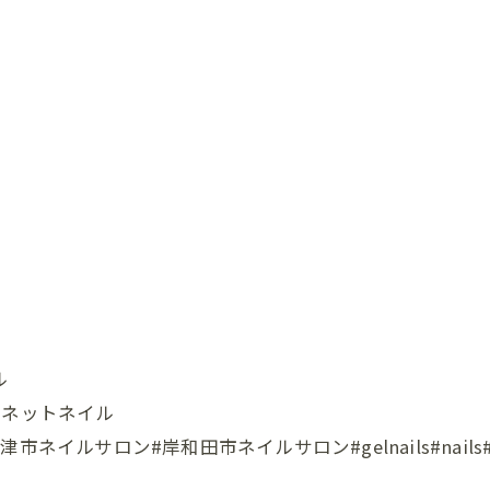
ル
グネットネイル
ロン#岸和田市ネイルサロン#gelnails#nails#instana