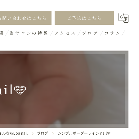
お問い合わせはこちら
ご予約はこちら
問
当サロンの特徴
アクセス
ブログ
コラム
シンプル
オフィス
ギャル
l🩵
デザイン
3D
ならLoa nail
ブログ
シンプルボーダーライン nail🩵