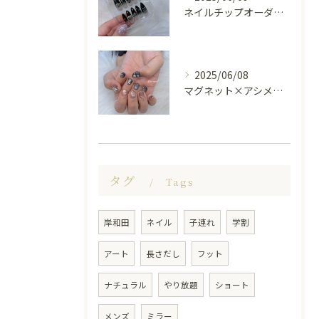
ネイルチップオーダー受け付けてます😊🤍
2025/06/08
マグネット×アシメシルバー nail🤍🩶
タグ
Tags
岸和田
ネイル
子連れ
学割
アート
長さだし
フット
ナチュラル
やり放題
ショート
メンズ
ミラー