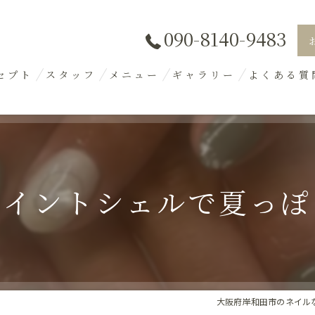
090-8140-9483
セプト
スタッフ
メニュー
ギャラリー
よくある質
イントシェルで夏っぽく
大阪府岸和田市のネイルならL