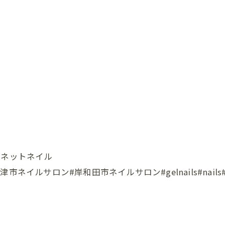
グネットネイル
ロン#岸和田市ネイルサロン#gelnails#nails#instana