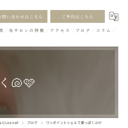
お問い合わせはこちら
ご予約はこちら
問
当サロンの特徴
アクセス
ブログ
コラム
シンプル
オフィス
ギャル
🐚🩷
デザイン
3D
oa nail
ブログ
ワンポイントシェルで夏っぽく🐚🩷