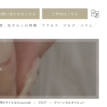
お問い合わせはこちら
ご予約はこちら
問
当サロンの特徴
アクセス
ブログ
コラム
シンプル
オフィス
ギャル
✨
デザイン
3D
のネイルならLoa nail
ブログ
マリーンセルネイル🌙✨