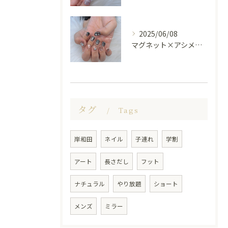
2025/06/08
マグネット×アシメシルバー nail🤍🩶
タグ
Tags
岸和田
ネイル
子連れ
学割
アート
長さだし
フット
ナチュラル
やり放題
ショート
メンズ
ミラー