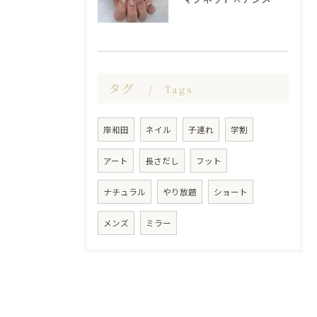
タグ
Tags
岸和田
ネイル
子連れ
学割
アート
長さだし
フット
ナチュラル
やり放題
ショート
メンズ
ミラー