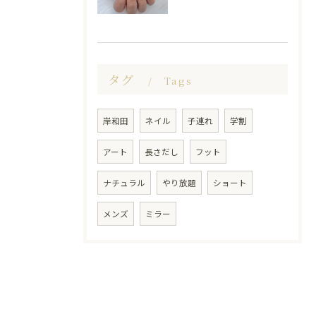
タグ
Tags
岸和田
ネイル
子連れ
学割
アート
長さだし
フット
ナチュラル
やり放題
ショート
メンズ
ミラー